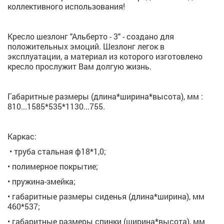
коллективного использования!
Кресло шезлонг "Альберто - 3" - создано для
положительных эмоций. Шезлонг легок в
эксплуатации, а материал из которого изготовлено
кресло прослужит Вам долгую жизнь.
Габаритные размеры (длина*ширина*высота), мм :
810...1585*535*1130...755.
Каркас:
• труба стальная ф18*1,0;
• полимерное покрытие;
• пружина-змейка;
• габаритные размеры сиденья (длина*ширина), мм
460*537;
• габаритные размеры спинки (ширина*высота), мм